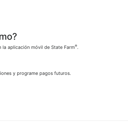
amo?
®
n la aplicación móvil de State Farm
.
aciones y programe pagos futuros.